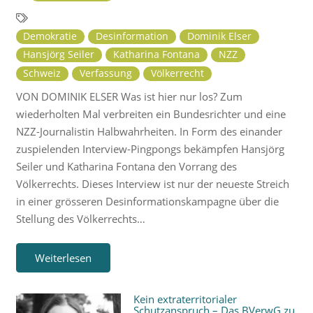
Demokratie
Desinformation
Dominik Elser
Hansjörg Seiler
Katharina Fontana
NZZ
Schweiz
Verfassung
Völkerrecht
VON DOMINIK ELSER Was ist hier nur los? Zum
wiederholten Mal verbreiten ein Bundesrichter und eine
NZZ-Journalistin Halbwahrheiten. In Form des einander
zuspielenden Interview-Pingpongs bekämpfen Hansjörg
Seiler und Katharina Fontana den Vorrang des
Völkerrechts. Dieses Interview ist nur der neueste Streich
in einer grösseren Desinformationskampagne über die
Stellung des Völkerrechts…
Weiterlesen
Kein extraterritorialer
Schutzanspruch – Das BVerwG zu