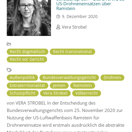
US-Drohneneinsätzen über
Ramstein
9. Dezember 2020
Vera Strobel
Recht dogmatisch
Recht transnational
Recht vor Gericht
Außenpolitik
Bundesverwaltungsgericht
Drohnen
Extraterritorialität
Jemen
Ramstein
Schutzpflicht
Vera Strobel
Völkerrecht
von VERA STROBEL In der Entscheidung des
Bundesverwaltungsgerichts vom 25. November 2020 zur
Nutzung der US-Luftwaffenbasis Ramstein für
Drohneneinsätze wird erstmals ausdrücklich die abstrakte